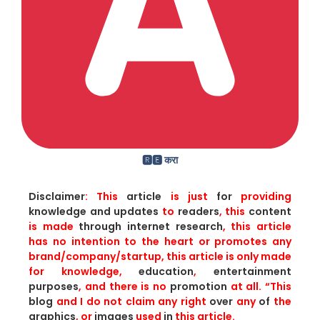
🆁🅴 करा
Disclaimer
: This
article
is just
for
providing
knowledge
and
updates
to
readers
, this
content
is made
through
internet research
, this article
has no intention to the heart or promotes any
brand/company/startup, this article is only made
for knowledge,
education
,
entertainment
purposes
, and there is no
promotion
at all. “This
blog
and I do not claim any right
over
any
of
the
graphics
, or
images
used
in
this article.