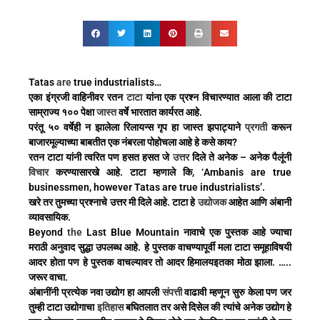
Tatas
are
true industrialists…
एका इंग्रजी वाहिनीवर रतन
टाटा
यांना एक प्रश्न विचारण्यात आला की टाटा
साम्राज्य १०० पेक्षा
जास्त
वर्षे भारतात कार्यरत आहे.
परंतू ५० वर्षेही न झालेला रिलायन्स गृप हा जास्त झपाट्याने
प्रगती
करून
बाजारमूल्याच्या बाबतीत एक नंबरला पोहोचला आहे हे कसे काय?
रतन टाटा यांनी त्वरित पण हसत हसत जे
उत्तर
दिले ते अनेक – अनेक पैलूंनी
विचार
करण्यासारखे आहे. टाटा म्हणाले कि, ‘Ambanis are true
businessmen, however Tatas are true industrialists’.
खरे तर तुमच्या प्रश्नाचे उत्तर मी दिले आहे. टाटा हे
उद्योजक
आहेत आणि अंबानी
व्यावसायिक.
Beyond
the
Last Blue Mountain नावाचे एक पुस्तक आहे ज्याचा
मराठी अनुवाद सुद्धा उपलब्ध आहे. हे पुस्तक वाचण्यापूर्वी मला टाटा समूहाविषयी
आदर होता पण हे पुस्तक वाचल्यावर तो आदर हिमालयइतका मोठा झाला. …..
जरूर वाचा.
अंबानींनी प्रत्येक नवा उद्योग हा आपली
संपत्ती
वाढावी म्हणून सुरु केला पण जर
तुम्ही टाटा उद्योगाचा
इतिहास
बघितलात तर असे दिसेल की त्यांचे अनेक उद्योग हे