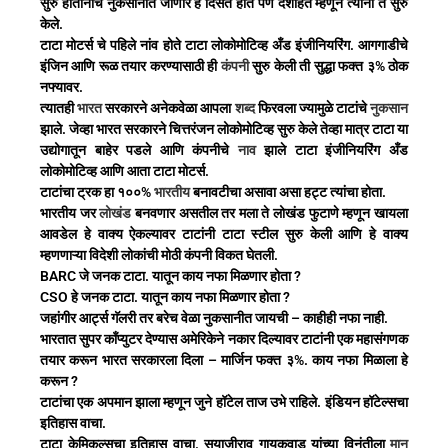
सुरु होतानाच नुकसानीत जाणार हे दिसत होते पण देशहित म्हणून त्यांनी ते सुरु
केले.
टाटा मोटर्स चे पहिले नांव होते टाटा लोकोमोटिव्ह अँड इंजीनियरिंग. आगगाडीचे
इंजिन आणि रूळ तयार करण्यासाठी ही
कंपनी
सुरु केली ती सुद्धा फक्त ३% ठोक
नफ्यावर.
त्यातही
भारत
सरकारने अनेकवेळा आपला
शब्द
फिरवला ज्यामुळे टाटांचे
नुकसान
झाले. जेव्हा भारत सरकारने चित्तरंजन लोकोमोटिव्ह सुरु केले तेव्हा मात्र टाटा या
उद्योगातून बाहेर पडले आणि कंपनीचे
नाव
झाले टाटा इंजीनियरिंग अँड
लोकोमोटिव्ह आणि आता टाटा मोटर्स.
टाटांचा ट्रक हा १००%
भारतीय
बनावटीचा असावा असा हट्ट त्यांचा होता.
भारतीय जर
लोखंड
बनवणार असतील तर मला ते लोखंड फुटाणे म्हणून खायला
आवडेल हे वाक्य ऐकल्यावर टाटांनी टाटा स्टील सुरु केली आणि हे वाक्य
म्हणणाऱ्या विदेशी लोकांची मोठी कंपनी विकत घेतली.
BARC जे जनक टाटा. यातून काय नफा मिळणार होता ?
CSO हे जनक टाटा. यातून काय नफा मिळणार होता ?
जहांगीर आर्ट्स गॅलरी तर बरेच वेळा नुकसानीत जायची – काहीही नफा नाही.
भारतात सुपर कॉंप्युटर देण्यास अमेरिकेने नकार दिल्यावर टाटांनी एक महासंगणक
तयार करून भारत सरकारला दिला – मार्जिन फक्त ३%. काय नफा मिळाला हे
करून ?
टाटांचा एक अपमान झाला म्हणून जुने हॉटेल ताज उभे राहिले. इंडियन हॉटेल्सचा
इतिहास वाचा.
टाटा केमिकल्सचा इतिहास वाचा. सयाजीराव गायकवाड यांच्या विनंतीला
मान