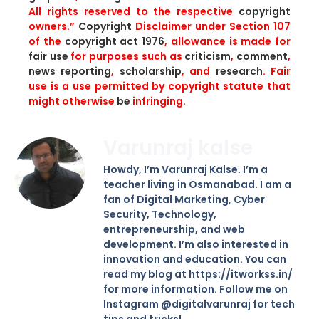
All rights reserved to the respective
copyright
owners.”
Copyright
Disclaimer under Section 107
of the
copyright act 1976
, allowance is made for
fair use
for purposes such as
criticism
,
comment
,
news
reporting
,
scholarship
, and
research
. Fair
use is a use permitted by copyright statute that
might otherwise
be
infringing.
Varunraj kalse
Howdy, I’m Varunraj Kalse. I’m a
teacher living in Osmanabad. I am a
fan of Digital Marketing, Cyber
Security, Technology,
entrepreneurship, and web
development. I’m also interested in
innovation and education. You can
read my blog at https://itworkss.in/
for more information. Follow me on
Instagram @digitalvarunraj for tech