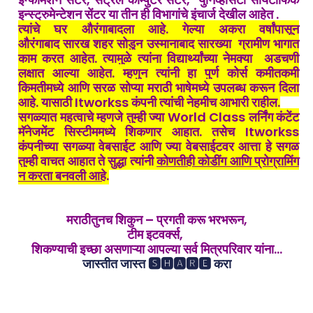
इन्स्ट्रुमेन्टेशन सेंटर या तीन ही विभागांचे इंचार्ज देखील आहेत .
त्यांचे घर औरंगाबादला आहे.
गेल्या अकरा वर्षांपासून
औरंगाबाद
सारख शहर सोडुन उस्मानाबाद सारख्या ग्रामीण भागात
काम करत आहेत. त्यामुळे त्यांना विद्यार्थ्यांच्या नेमक्या अडचणी
लक्षात आल्या आहेत. म्हणुन त्यांनी हा पुर्ण कोर्स कमीतकमी
किमतीमध्ये आणि सरळ सोप्या मराठी भाषेमध्ये उपलब्ध करून दिला
आहे. यासाठी Itworkss कंपनी त्यांची नेहमीच आभारी राहील.
सगळ्यात महत्वाचे म्हणजे तुम्ही ज्या World Class लर्निंग कंटेंट
मॅनेजमेंट सिस्टीममध्ये शिकणार आहात. तसेच
Itworkss
कंपनीच्या सगळ्या वेबसाईट आणि ज्या वेबसाईटवर आत्ता हे सगळ
तुम्ही वाचत आहात ते
सुद्धा त्यांनी
कोणतीही कोडींग आणि प्रोग्रामिंग
न करता बनवली आहे
.
मराठीतुनच शिकुन – प्रगती करू भरभरून,
टीम इटवर्क्स,
शिकण्याची इच्छा असणाऱ्या आपल्या सर्व मित्रपरिवार यांना…
जास्तीत जास्त 🆂🅷🅰🆁🅴 करा