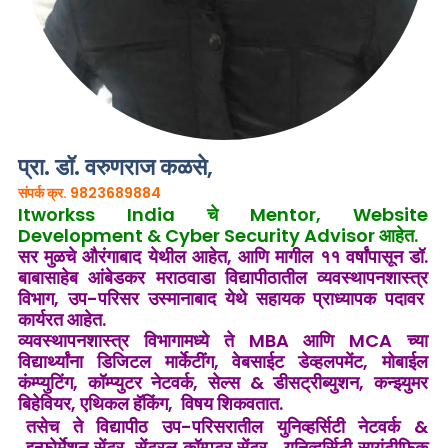
प्रा. डॉ. वरुणराज कळसे,
संपर्क क्र. 9823689884
Itworkss India चे Mentor, Website
Development & Cyber Security Advisor आहेत
.
सर मुळचे औरंगाबाद येथील आहेत, आणि
मागील ११ वर्षांपासून डॉ.
बाबासाहेब आंबेडकर मराठवाडा विद्यापीठातील व्यवस्थापनशास्त्र
विभाग, उप-परिसर उस्मानाबाद येथे सहायक प्राध्यापक पदावर
कार्यरत आहेत.
व्यवस्थापनशास्त्र विभागामध्ये ते MBA आणि MCA च्या
विद्यार्थ्यांना डिजिटल मार्केटींग,
वेबसाईट डेव्हलपमेंट, मोबाईल
कंम्प्युटिंग, कॉम्प्युटर नेटवर्क,
सेल्स & डीसट्रीब्युशन, कन्झ्युमर
बिहेवियर, एथिकल हॅकिंग, विषय शिकवतात.
तसेच ते विद्यापीठ उप-परिसरातील युनिव्हर्सिटी नेटवर्क &
इन्फोर्मेशन सेंटर, सेंट्रल कॉम्पुटर सेंटर, युनिव्हर्सिटी सायंटीफिक