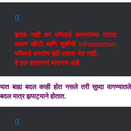
इतकं नाही तर फॉरवर्ड करण्याच्या नादात
आपण खोटी आणि चुकीची Information
फॉरवर्ड करतोय हेही लक्षात येत नाही..
हे एक प्रकारचं व्यसनच आहे.
यात बाह्य बदल काही होत नसले तरी सुध्दा वागण्यातले
बदल मात्र झपाट्याने होतात.