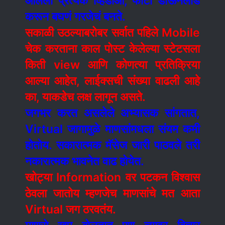
आलेला प्रत्येक व्हिडीओ, फोटो डाऊनलोड
करून बघणं गरजेचं बनते.
सकाळी उठल्याबरोबर सर्वात पहिले Mobile
चेक करताना काल पोस्ट केलेल्या स्टेटसला
किती view आणि कोणत्या प्रतिक्रिया
आल्या आहेत, लाईक्सची संख्या वाढली आहे
का, याकडेच लक्ष लागून असते.
जगभर करत असलेले अभ्यासक सांगतात,
Virtual जागामुळे माणसांमधला संयम कमी
होतोय. सकारात्मक मॅसेज जारी पाठवले तरी
नकारात्मक भावनेत वाढ होयेत.
खोट्या Information वर पटकन विश्वास
ठेवला जातोय म्हणजेच माणसांचे मत आता
Virtual जग ठरवतंय.