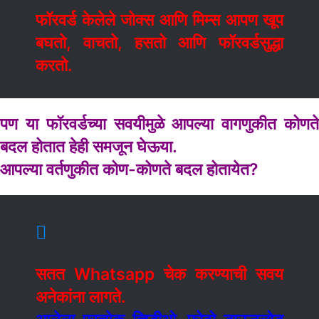
फॉरवर्ड केलेले जोक्स आणि मिम्स आपण खूप
बघतो, वाचतो, हसतो आणि फॉरवर्डसुद्धा
करतो.
पण या फॉरवर्डच्या सवयीमुळे आपल्या वागणुकीत कोणते
बदल होतात हेही समजून घेऊया.
आपल्या वर्तणुकीत
कोण-
कोणते बदल होतायेत?
सतत Whatsapp चेक करण्याची सवय
अनेकांना लागते.