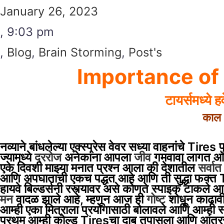
January 26, 2023
,
9:03 pm
,
Blog
,
Brain Storming
,
Post's
Importance of
टायर्समध्ये ह
काल 
नव्याने बांधलेल्या एक्स्प्रेस वेवर सध्या वाहनांचे Tire
ज्यामध्ये
दररोज
अनेकांना आपला
जीव
गमवावा लागत आह
एके दिवशी माझ्या मनात प्रश्न आला की देशातील
सर्वात
आणि अपघाताची एकच पद्धत आहे आणि ती सुद्धा फक्त 
हायवे बिल्डर्सनी रस्त्यावर असे कोणते स्पाइक टाकले
मन
वादळ झाले आहे, म्हणून आज ही
गोष्ट
शोधून काढावी
आम्ही एका मित्राला प्रयोगासाठी बोलावले आणि आम्ही स्
प्रथम आम्ही कोल्ड Tiresचा दाब तपासला आणि आंतरराष