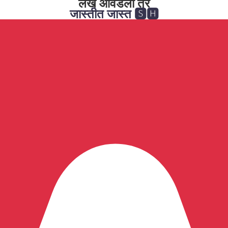
लेख आवडला तर
जास्तीत जास्त 🆂🅷