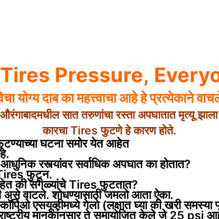
 Tires
Pressure,
Every
वेचा योग्य दाब का महत्त्वाचा आहे हे प्रत्येकाने व
औरंगाबादमधील सात तरुणांचा रस्ता अपघातात मृत्यू झाला 
कारचा Tires फुटणे हे कारण होते.
s फुटण्याच्या घटना समोर येत आहेत
े.
आधुनिक रस्त्यांवर सर्वाधिक अपघात का होतात?
Tires फुटून.
 आहेत की सगळ्यांचे Tires फुटतात?
 असे वाटले.
शोधण्यासाठी जमलो
आता ऐका.
कॉर्पिओ एसयूव्हीमध्ये गेलो (लक्षात घ्या की खरी समस्य
्ट्रीय मानकांनुसार ते समायोजित केले जे 25 psi आह