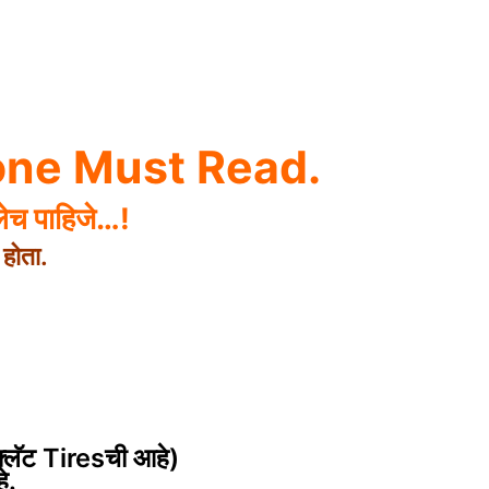
one Must Read.
ाचलेच पाहिजे…!
होता.
ा फ्लॅट Tiresची आहे)
े.