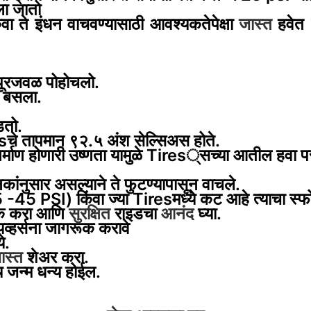
ला जातो
वा ते इंधन वाचवण्यासाठी आवश्यकतेपेक्षा
जास्त
हवेत
यपूरजवळ पोहोचलो.
का बसला.
डतो.
esचे तापमान ९२.५ अंश सेल्सिअस होते.
िर्माण होणारी उष्णता यामुळे Tires्सच्या आतील हवा 
ंनुसार असल्याने ते फुटण्यापासून वाचले.
(35 -45 PSI)
किंवा ज्या Tiresमध्ये कट आहे त्याचा स्
 ठीक करा आणि
सुरक्षित
राइडचा
आनंद
घ्या.
ायव्हर्सना जागरूक करावे
े.
ास्त
शेअर करा.
य जन्म धन्य होईल.