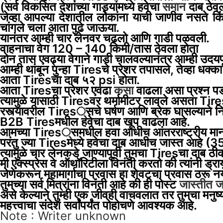
(सर्व विकसित देशांच्या गाड्यांमध्ये हवेचा
समान
दाब ठेव
जेव्हा आपल्या देशातील लोकांना याची जाणीव नसते किं
चांगले
चला आता पुढे जाऊया.
यानंतर आम्ही चार लेनवर चढलो आणि गाडी पळवली.
वाहनाचा वेग 120 – 140 किमी/तास ठेवला होता
दोन तास एवढ्या वेगाने गाडी चालवल्यानंतर आम्ही उद
आम्ही थांबून पुन्हा Tiresचे प्रेशर तपासले, तेव्हा धक्
आता Tiresचा दाब ५२ psi होता.
आता Tiresचा प्रेशर एवढा
कसा
वाढला असा प्रश्न प
त्यामुळे यासाठी Tiresवर थर्मामीटर लावले असता Tir
रस्त्यावरील Tires्सचे घर्षण आणि ब्रेक घासल्याने न
B2B Tiresमधील हवेचा दाब खूप वाढला आहे.
आमच्या Tires्समधील हवा आधीच आंतरराष्ट्रीय मानका
परंतु ज्या Tiresमध्ये हवेचा दाब आधीच जास्त आहे 
त्यामुळे चार लेनकडे जाण्यापूर्वी तुमचा Tiresचा दाब
मी एक्स्प्रेस वे ऑथॉरिटीला विनंती करतो की त्यांनी ड्र
जेणेकरून महामार्गाचा प्रवास हा शेवटचा प्रवास ठरू नय
तुमच्या सर्व मित्रांना विनंती आहे की ही पोस्ट
जास्तीत ज
असे केल्याने तुम्ही एक जीवही वाचवलात तर तुमचा मनुष्
महत्त्वाचा संदेश सर्वांपर्यंत पोहोचणे आवश्यक आहे.
Note : Writer unknown