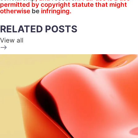
permitted by copyright statute that might
otherwise
be
infringing.
RELATED POSTS
View all