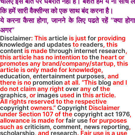
चलिए इस बात पर घबराते नहीं हैं। बशर्ते हम ये ना सोच लें
कि हमें सारी वैक्सीन्स को एक साथ बंद करना है।
ये करना कैसा होगा, जानने के लिए पढते रहें ‘‘क्या होगा
अगर’’
Disclaimer
: This
article
is just
for
providing
knowledge
and
updates
to
readers
, this
content
is made
through
internet research
,
this article has no intention to
the
heart or
promotes any brand/company/startup, this
article is only made for knowledge,
education
,
entertainment
purposes
, and
there is no
promotion
at all. “This
blog
and I
do not claim any right
over
any
of
the
graphics
, or
images
used
in
this article.
All rights reserved to the respective
copyright
owners.”
Copyright
Disclaimer
under Section 107 of the
copyright act 1976
,
allowance is made for
fair use
for purposes
such as
criticism
,
comment
,
news
reporting
,
scholarship
, and
research
. Fair use is a use