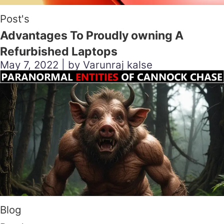
Post's
Advantages To Proudly owning A
Refurbished Laptops
May 7, 2022 | by Varunraj kalse
Blog