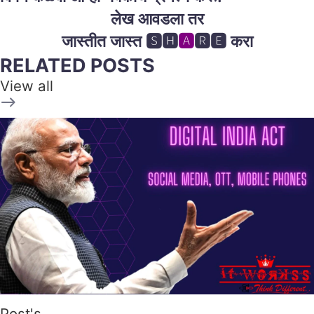
लेख आवडला तर
जास्तीत जास्त 🆂🅷
🅰
🆁🅴 करा
RELATED POSTS
View all
Post's