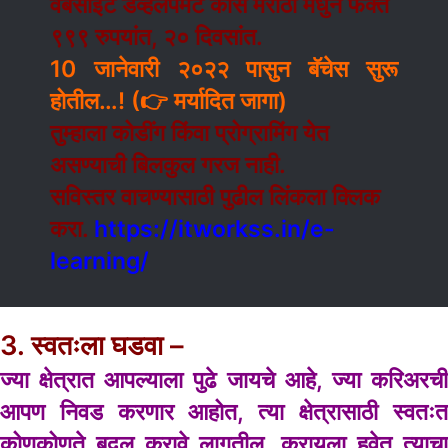
वेबसाईट डेव्हलपमेंट कोर्स मराठी मधुन फक्त
९९९ रुपयांत, २० दिवसांत.
10 जानेवारी २०२२ पासुन बॅचेस सुरू
होतील…! (👉 मर्यादित जागा)
तुम्हाला कोडींग किंवा प्रोग्रामिंग येत
असण्याची बिलकुल गरज नाही.
सविस्तर वाचण्यासाठी पुढील लिंकला क्लिक
करा.
https://itworkss.in/e-
learning/
3. स्वतःला घडवा –
ज्या क्षेत्रात आपल्याला पुढे जायचे आहे, ज्या करिअरची
आपण निवड करणार आहोत, त्या क्षेत्रासाठी स्वतःत
कोणकोणते बदल करावे लागतील, करायला हवेत त्याचा