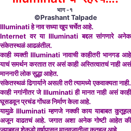
भाग -१
©Prashant Talpade
Illuminati हे नाव सध्या खुप चर्चेत आहे.
Internet वर या Illuminati बद्दल सांगणारे अनेक
संकेतस्थळं आढळंतील.
काही व्यक्ती Illuminati नावाची काहीतरी भानगड आहे
याचं समर्थन करतात तर असं काही अस्तित्वातचं नाही असं
माननारी लोक सुद्धा आहेत.
संकेतस्थळं ढिगार्याने असली तरी त्यामध्ये एकवाक्यता नाही.
काही नगांनीतर जे Illuminati ही मानत नाही असं काही
घूसडवून प्रचंड गोंधळ निर्माण केला आहे.
यामुळे Illuminati म्हणजे नक्की काय याबाबत कुतूहल
अजून वाढतचं आहे. जगात अशा अनेक गोष्टी आहेत की
ज्याबद्दल शेकडो वर्षापासून मानवजातीला कुतूहल आहे.