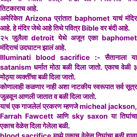
तिटकाराच आहे.
अमेरिकेत Arizona प्रांतात baphomet याचं मंदिर
आहे. हे मंदिर जेथे आहे तिथे पवित्र Bible वर बंदी आहे.
२५ जुलैला detroit येथे अजून एका baphomet
मंदिराचं उदघाटन झालं आहे.
Illuminati blood sacrifice :- सैतानाला या
satanism धर्मात मोठा बळी दिला जातो. एकाच वेळी ३
मोठ्या व्यक्तींचा बळी दिला जातो.
कोणालाही कळणार नाही अशा नाटकीय स्वरूपात सर्व सूत्र
जुळवून आणली जातात व बळी दिला जातो.
याचं एक गाजलेलं प्रकरण म्हणजे micheal jackson,
Farrah Fawcett आणि sky saxon या तिघांचा
एकाच वेळेस दिला गेलेला बळी.
blood sacrifice मध्ये एकाच वेळेस तिघांचा बळी द्यावा