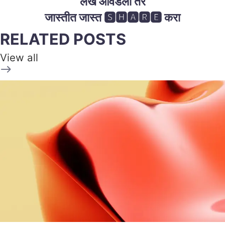
लेख आवडला तर
जास्तीत जास्त 🆂🅷🅰🆁🅴 करा
RELATED POSTS
View all